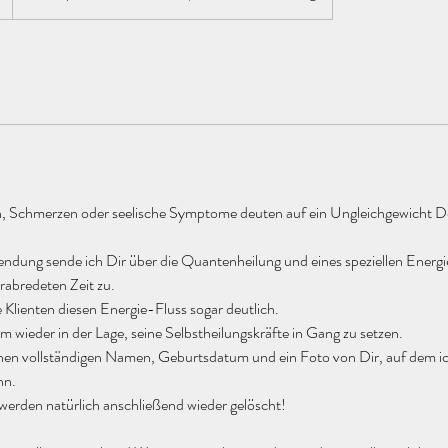
n, Schmerzen oder seelische Symptome deuten auf ein Ungleichgewicht D
endung sende ich Dir über die Quantenheilung und eines speziellen Ener
erabredeten Zeit zu.
e Klienten diesen Energie-Fluss sogar deutlich.
 wieder in der Lage, seine Selbstheilungskräfte in Gang zu setzen.
nen vollständigen Namen, Geburtsdatum und ein Foto von Dir, auf dem i
nn.
werden natürlich anschließend wieder gelöscht!