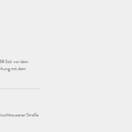
 48 Std. vor dem
uchung mit dem
 Bruchhausener Straße