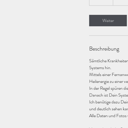
0
M
i
Weiter
n
.
Beschreibung
Sämtliche Krankheite
Systems hin.
Mittels einer Fernanw
Heilenergie zu einer v
In der Regel spüren di
Danach ist Dein System
Ich benötige dazu Dei
und deutlich sehen ka
Alle Daten und Fotos 