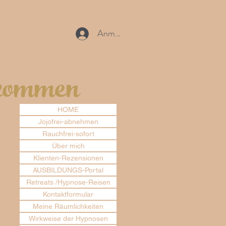
Anmelden
lkommen
HOME
Jojofrei-abnehmen
Rauchfrei-sofort
Über mich
Klienten-Rezensionen
AUSBILDUNGS-Portal
Retreats /Hypnose-Reisen
Kontaktformular
Meine Räumlichkeiten
Wirkweise der Hypnosen