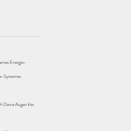
eines Energie-
gie-Systemes
ch Deine Augen klar